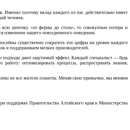
ия. Именно поэтому вклад каждого из нас действительно имеет
дый человек.
 всю цепочку «от фермы до стола», то совокупные потери и
ся изменение нашего повседневного поведения.
пособны существенно сократить эти цифры на уровне каждого
вок и поддерживаем мелких производителей.
ти подходы дают ощутимый эффект. Каждый специалист — будь
 работу: оптимизировать процессы, распространять знания,
далеко не все жители планеты. Меняя свои привычки, мы меняем
 при поддержке Правительства Алтайского края и Министерства