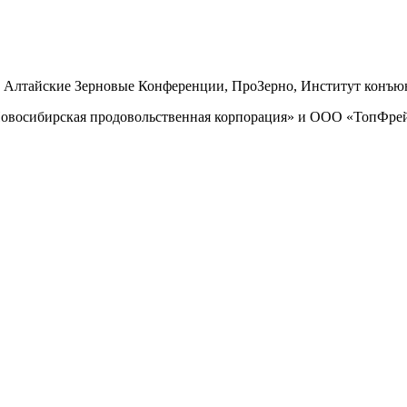
, Алтайские Зерновые Конференции, ПроЗерно, Институт конъю
восибирская продовольственная корпорация» и ООО «ТопФре