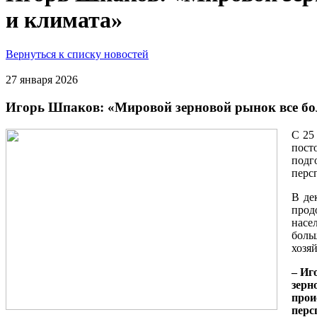
и климата»
Вернуться к списку новостей
27 января 2026
Игорь Шпаков: «Мировой зерновой рынок все бол
С 25
пост
подг
перс
В де
прод
насе
боль
хозя
– Иг
зерн
прои
перс