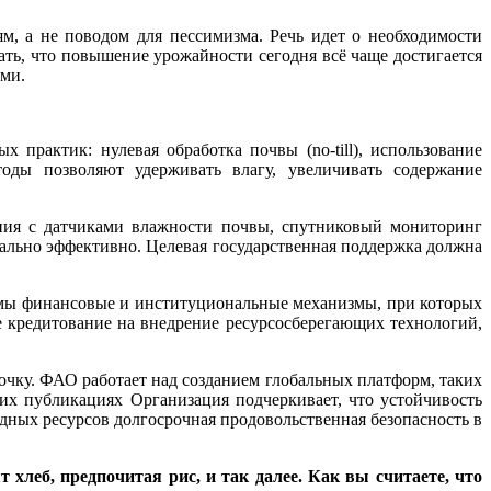
м, а не поводом для пессимизма. Речь идет о необходимости
ть, что повышение урожайности сегодня всё чаще достигается
ами.
 практик: нулевая обработка почвы (no-till), использование
тоды позволяют удерживать влагу, увеличивать содержание
ния с датчиками влажности почвы, спутниковый мониторинг
мально эффективно. Целевая государственная поддержка должна
имы финансовые и институциональные механизмы, при которых
е кредитование на внедрение ресурсосберегающих технологий,
очку. ФАО работает над созданием глобальных платформ, таких
оих публикациях Организация подчеркивает, что устойчивость
одных ресурсов долгосрочная продовольственная безопасность в
 хлеб, предпочитая рис, и так далее. Как вы считаете, что