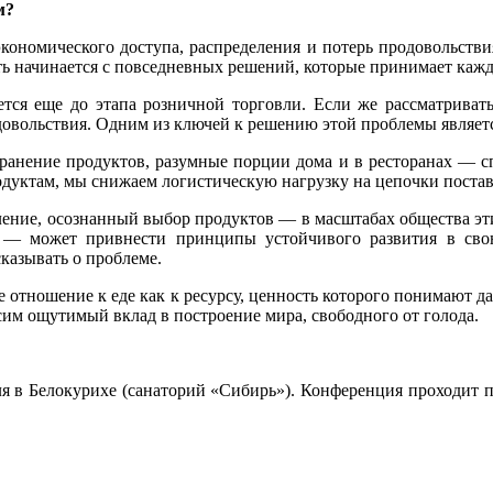
м?
экономического доступа, распределения и потерь продовольств
сть начинается с повседневных решений, которые принимает каж
тся еще до этапа розничной торговли. Если же рассматривать
довольствия. Одним из ключей к решению этой проблемы являет
анение продуктов, разумные порции дома и в ресторанах — с
одуктам, мы снижаем логистическую нагрузку на цепочки поста
бление, осознанный выбор продуктов — в масштабах общества э
ст — может привнести принципы устойчивого развития в свою
казывать о проблеме.
е отношение к еде как к ресурсу, ценность которого понимают 
сим ощутимый вклад в построение мира, свободного от голода.
аля в Белокурихе (санаторий «Сибирь»). Конференция проходит