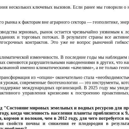
нания нескольких ключевых вызовов. Если ранее мы говорили о н
го рынка к факторам вне аграрного сектора — геополитике, энер
зводства зерновых, рынок остается чрезвычайно уязвимым к л
даниях и торговых потоках. В результате страны все активне
олгосрочных контрактов. Это уже не вопрос рыночной гибкос
к климатической изменчивости. В последние годы мы наблюдаем 
нах сменяются разрушительными наводнениями в других, что на
вызванной именно климатическими «качелями», а не только гео
 трансформация из «опции» окончательно стала «необходимость
ия урожая, современные биотехнологии — это инструменты, кото
 поддержке международных организаций. В 2025 году мы увид
активного управления кризисами к построению проактивных
ад "Состояние мировых земельных и водных ресурсов для про
ду, когда численность населения планеты приблизится к 9,
 кормов и волокон, чем в 2012 году, для чего потребуется 
ия свойств почвы и снижения ее плодородия в результа
эту проблему?