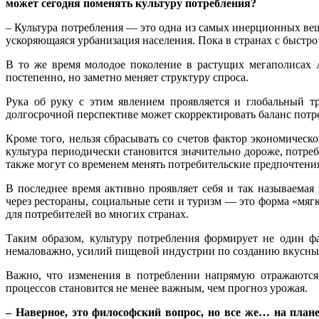
может сегодня поменять культуру потребления?
– Культура потребления — это одна из самых инерционных вещ
ускоряющаяся урбанизация населения. Пока в странах с быстро
В то же время молодое поколение в растущих мегаполисах 
постепенно, но заметно меняет структуру спроса.
Рука об руку с этим явлением проявляется и глобальный тр
долгосрочной перспективе может скорректировать баланс потре
Кроме того, нельзя сбрасывать со счетов фактор экономическ
культура периодически становится значительно дороже, потре
также могут со временем менять потребительские предпочтени
В последнее время активно проявляет себя и так называема
через рестораны, социальные сети и туризм — это форма «мяг
для потребителей во многих странах.
Таким образом, культуру потребления формирует не один ф
немаловажно, усилий пищевой индустрии по созданию вкусных 
Важно, что изменения в потреблении напрямую отражаются 
процессов становится не менее важным, чем прогноз урожая.
– Наверное, это философский вопрос, но все же… на плане