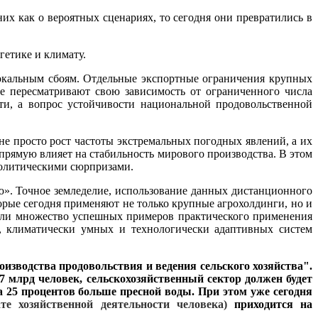
их как о вероятных сценариях, то сегодня они превратились в
гетике и климату.
окальным сбоям. Отдельные экспортные ограничения крупных
е пересматривают свою зависимость от ограниченного числа
ти, а вопрос устойчивости национальной продовольственной
не просто рост частоты экстремальных погодных явлений, а их
прямую влияет на стабильность мирового производства. В этом
политическими сюрпризами.
ю». Точное земледелие, использование данных дистанционного
рые сегодня применяют не только крупные агрохолдинги, но и
ели множество успешных примеров практического применения
, климатически умных и технологически адаптивных систем
изводства продовольствия и ведения сельского хозяйства".
7 млрд человек, сельскохозяйственный сектор должен будет
на 25 процентов больше пресной воды. При этом уже сегодня
те хозяйственной деятельности человека)
приходится на