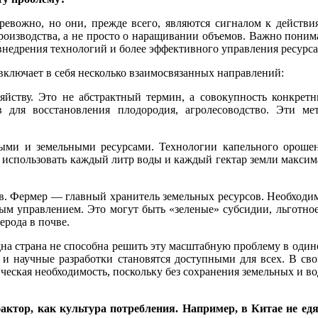
евожно, но они, прежде всего, являются сигналом к действия
роизводства, а не просто о наращивании объемов. Важно понима
, внедрения технологий и более эффективного управления ресурс
включает в себя несколько взаимосвязанных направлений:
йству. Это не абстрактный термин, а совокупность конкретных
 для восстановления плодородия, агролесоводство. Эти ме
ыми и земельными ресурсами. Технологии капельного ороше
т использовать каждый литр воды и каждый гектар земли макси
в. Фермер — главный хранитель земельных ресурсов. Необход
вым управлением. Это могут быть «зеленые» субсидии, льготно
ерода в почве.
одна страна не способна решить эту масштабную проблему в один
 и научные разработки становятся доступными для всех. В св
мическая необходимость, поскольку без сохранения земельных и в
ктор, как культура потребления. Например, в Китае не едят