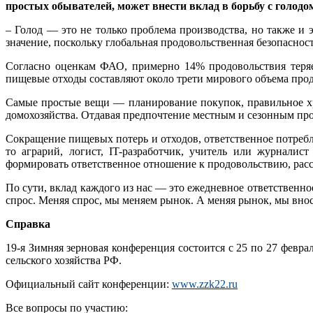
простых обывателей, может внести вклад в борьбу с голодо
– Голод — это не только проблема производства, но также и 
значение, поскольку глобальная продовольственная безопасно
Согласно оценкам ФАО, примерно 14% продовольствия теряе
пищевые отходы составляют около трети мирового объема про
Самые простые вещи — планирование покупок, правильное хр
домохозяйства. Отдавая предпочтение местным и сезонным пр
Сокращение пищевых потерь и отходов, ответственное потре
то аграрий, логист, IT-разработчик, учитель или журнали
формировать ответственное отношение к продовольствию, расс
По сути, вклад каждого из нас — это ежедневное ответственно
спрос. Меняя спрос, мы меняем рынок. А меняя рынок, мы вно
Справка
19-я Зимняя зерновая конференция состоится с 25 по 27 февр
сельского хозяйства РФ.
Официальный сайт конференции:
www.zzk22.ru
Все вопросы по участию: