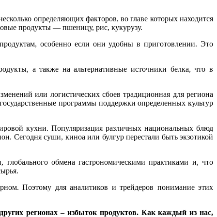
несколько определяющих факторов, во главе которых находится
зовые продукты — пшеницу, рис, кукурузу.
родуктам, особенно если они удобны в приготовлении. Это
родукты, а также на альтернативные источники белка, что в
 изменений или логистических сбоев традиционная для региона
ые государственные программы поддержки определенных культур
 мировой кухни. Популяризация различных национальных блюд
он. Сегодня суши, киноа или булгур перестали быть экзотикой
, глобального обмена гастрономическими практиками и, что
сырья.
рном. Поэтому для аналитиков и трейдеров понимание этих
 других регионах – избыток продуктов. Как каждый из нас,