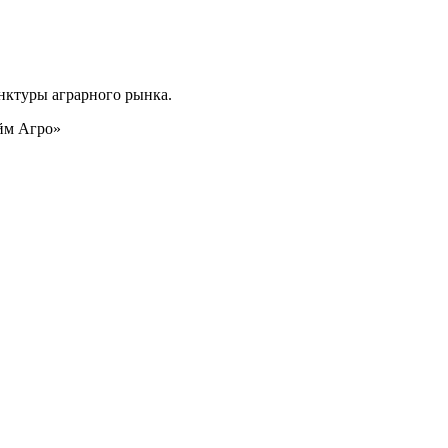
нктуры аграрного рынка.
йм Агро»