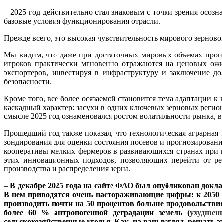
– 2025 год действительно стал знаковым с точки зрения осоз
базовые условия функционирования отрасли.
Прежде всего, это высокая чувствительность мирового зерново
Мы видим, что даже при достаточных мировых объемах прои
игроков практически мгновенно отражаются на ценовых ожи
экспортеров, инвестируя в инфраструктуру и заключение д
безопасности.
Кроме того, все более осязаемой становится тема адаптации 
каскадный характер: засухи в одних ключевых зерновых регио
смысле 2025 год ознаменовался ростом волатильности рынка, 
Прошедший год также показал, что технологическая аграрная
зондирования для оценки состояния посевов и прогнозирован
кооперативы мелких фермеров в развивающихся странах при
этих инновационных подходов, позволяющих перейти от ре
производства и распределения зерна.
–
В декабре 2025 года на сайте ФАО был опубликован докл
В нем приводятся очень настораживающие цифры: к 2050 го
производить почти на 50 процентов больше продовольствия,
более 60 % антропогенной деградации земель (
ухудшен
сельскохозяйственные угодья. Как, на ваш взгляд, решать 