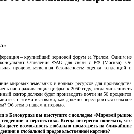
та»
онференция – крупнейший зерновой форум за Уралом. Одним из
консультант Отделения ФАО для связи с РФ (Москва). Он
ьная продовольственная безопасность: оценка тенденций и
яние мировых земельных и водных ресурсов для производства
очень настораживающие цифры: к 2050 году, когда численность
венный сектор должен будет производить почти на 50 процентов
равиться с этими вызовами, как должно перестроиться сельское
дом? Об этом в нашем интервью.
ции в Белокурихе вы выступите с докладом «Мировой рынок
 тенденций и перспектив». Всегда интересно понимать, что
. Вы даете возможность глобально посмотреть на ближайшие
нденции в глобальной продовольственной картине?