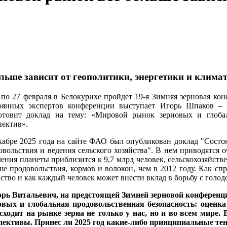
ьше зависит от геополитики, энергетики и клима
 по 27 февраля в Белокурихе пройдет 19-я Зимняя зерновая к
оянных экспертов конференции выступает Игорь Шпаков – 
отовит доклад на тему: «Мировой рынок зерновых и глобал
пектив».
кабре 2025 года на сайте ФАО был опубликован доклад "Состо
овольствия и ведения сельского хозяйства". В нем приводятся 
ления планеты приблизится к 9,7 млрд человек, сельскохозяйст
ше продовольствия, кормов и волокон, чем в 2012 году. Как сп
йство и как каждый человек может внести вклад в борьбу с голо
орь Витальевич, на предстоящей Зимней зерновой конферен
овых и глобальная продовольственная безопасность: оценка
сходит на рынке зерна не только у нас, но и во всем мире
пективы. Принес ли 2025 год какие-либо принципиальные те