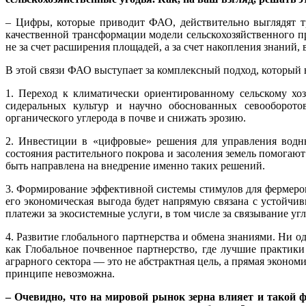
– Цифры, которые приводит ФАО, действительно выглядят тр
качественной трансформации модели сельскохозяйственного п
не за счет расширения площадей, а за счет накопления знаний
В этой связи ФАО выступает за комплексный подход, который 
1. Переход к климатически ориентированному сельскому хозя
сидеральных культур и научно обоснованных севооборотов
органического углерода в почве и снижать эрозию.
2. Инвестиции в «цифровые» решения для управления водн
состояния растительного покрова и засоления земель помогаю
быть направлена на внедрение именно таких решений.
3. Формирование эффективной системы стимулов для фермеро
его экономическая выгода будет напрямую связана с устойчи
платежи за экосистемные услуги, в том числе за связывание угл
4. Развитие глобального партнерства и обмена знаниями. Ни 
как Глобальное почвенное партнерство, где лучшие практики
аграрного сектора — это не абстрактная цель, а прямая эконо
принципе невозможна.
– Очевидно, что на мировой рынок зерна влияет и такой фа