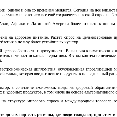
ей, однако и она со временем меняется. Сегодня на нее влияют 
 растущим населением все ещё сохраняется высокий спрос на ба
Азии, Африки и Латинской Америки более открыто к новым п
енд на здоровое питание. Растет спрос на цельнозерновые п
бления в пользу более устойчивых культур.
ой целесообразности и доступности. Если из-за климатических
битель начинает искать альтернативы. В этом контексте целев
я.
я гастрономическая дипломатия, обусловленная глобализацией
кой силы», которая вводит новые продукты в повседневный раци
актор, а сочетание экономики, моды на здоровый образ жизни
и удобных продуктов, в том числе на основе альтернативного 
на структуре мирового спроса и международной торговле зе
те до сих пор есть регионы, где люди голодают, при этом в